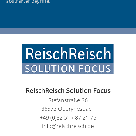
abstrakter Begriffe.
ReischReisch Solution Focus
Stefanstraße 36
86573 Obergriesbach
+49 (0)82 51 / 87 21 76
info@reischreisch.de